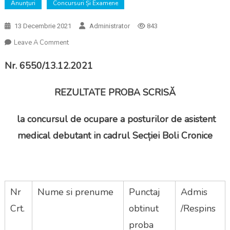
Anunțuri
Concursuri Și Examene
13 Decembrie 2021
Administrator
843
On
Leave A Comment
Anunț
Nr. 6550/13.12.2021
Nr.
6550/13.12.2021
–
REZULTATE PROBA SCRISĂ
Rezultate
Proba
la concursul de ocupare a posturilor de asistent
Scrisă
medical debutant in cadrul Secției Boli Cronice
La
Concursul
De
Ocupare
A
Nr
Nume si prenume
Punctaj
Admis
Posturilor
Crt.
De
obtinut
/Respins
Asistent
proba