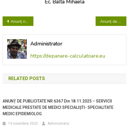
Ec. Balta Mihaela
Navigare
Anunț nr. 6270 din 2.12.2021 – reprogramare concurs pentru ocuparea posturilor de asistent medical debutant – Secția Boli Cronice
Anunț de publicitate nr.6611 din15.12.2021 – Achiziție directă – Sistem de detecție, semnalizare și alarmare la incendiu cu confirmare de evacuare persoane din încăpere
în
articole
Administrator
https://depanare-calculatoare.eu
RELATED POSTS
ANUNȚ DE PUBLICITATE NR:6367 Din 18.11.2025 – SERVICII
MEDICALE PRESTATE DE MEDICI SPECIALIȘTI- SPECIALITATE
MEDIC EPIDEMIOLOG
19 noiembrie 2025
Administrator