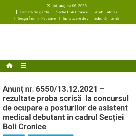
Skip
joi, august 06, 2026
Camera de gardă
Secția Boli Cronice
Ambulatoriu
to
Secția Îngrijiri Paliative
Spitalizare de zi, medicină internă
content
Spitalul de Boli Cronice
SATISFACȚIA și SIGURANȚA PACIENTULUI
Călinești
Anunț nr. 6550/13.12.2021 –
rezultate proba scrisă la concursul
de ocupare a posturilor de asistent
medical debutant in cadrul Secției
Boli Cronice