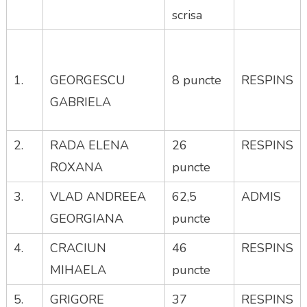
Medical
scrisa
Debutant
In
Cadrul
Secției
1.
GEORGESCU
8 puncte
RESPINS
Boli
Cronice
GABRIELA
2.
RADA ELENA
26
RESPINS
ROXANA
puncte
3.
VLAD ANDREEA
62,5
ADMIS
GEORGIANA
puncte
4.
CRACIUN
46
RESPINS
MIHAELA
puncte
5.
GRIGORE
37
RESPINS