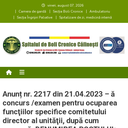
Skip
vineri, august 07, 2026
Camera de gardă
Secția Boli Cronice
Ambulatoriu
to
Secția Îngrijiri Paliative
Spitalizare de zi, medicină internă
content
Spitalul de Boli Cronice
SATISFACȚIA și SIGURANȚA PACIENTULUI
Călinești
Anunț nr. 2217 din 21.04.2023 – ă
concurs /examen pentru ocuparea
funcţiilor specifice comitetului
director al unităţii, după cum