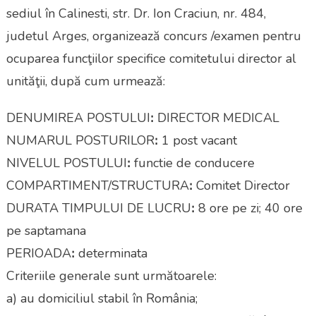
Dire
sediul în Calinesti, str. Dr. Ion Craciun, nr. 484,
Al
judetul Arges, organizează concurs /examen pentru
Unită
ocuparea funcţiilor specifice comitetului director al
Dup
Cum
unităţii, după cum urmează:
Urme
DEN
DENUMIREA POSTULUIꓽ DIRECTOR MEDICAL
POS
NUMARUL POSTURILORꓽ 1 post vacant
DIR
MED
NIVELUL POSTULUIꓽ functie de conducere
COMPARTIMENT/STRUCTURAꓽ Comitet Director
DURATA TIMPULUI DE LUCRUꓽ 8 ore pe zi; 40 ore
pe saptamana
PERIOADAꓽ determinata
Criteriile generale sunt următoarele:
a) au domiciliul stabil în România;