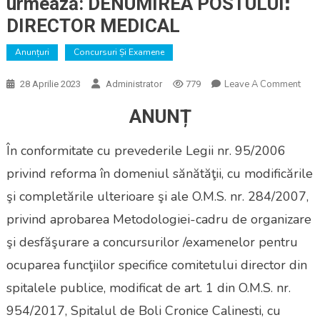
urmează: DENUMIREA POSTULUIꓽ
DIRECTOR MEDICAL
Anunțuri
Concursuri Și Examene
On
Leave A Comment
28 Aprilie 2023
Administrator
779
Anun
ANUNȚ
Nr.
221
În conformitate cu prevederile Legii nr. 95/2006
Din
21.0
privind reforma în domeniul sănătăţii, cu modificările
–
şi completările ulterioare şi ale O.M.S. nr. 284/2007,
Ă
Conc
privind aprobarea Metodologiei-cadru de organizare
/ex
şi desfăşurare a concursurilor /examenelor pentru
Pent
ocuparea funcţiilor specifice comitetului director din
Ocu
Funcţ
spitalele publice, modificat de art. 1 din O.M.S. nr.
Spec
954/2017, Spitalul de Boli Cronice Calinesti, cu
Comi